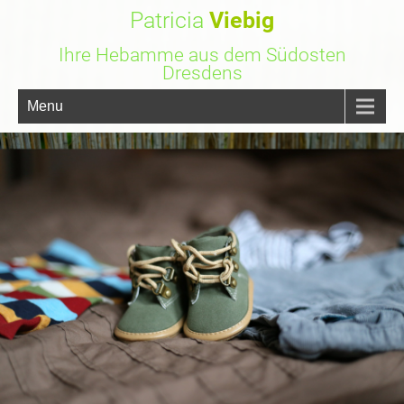
Patricia
Viebig
Ihre Hebamme aus dem Südosten
Dresdens
Menu