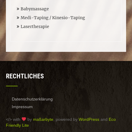
Babymassage
Medi-Taping / Kinesio-Taping
Lasertherapie
RECHTLICHES
Datenschutzerklärung
Impressum
</> with
by
maßarbyte
, powered by
WordPress
and
Eco
Friendly Lite